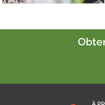
Obten
À P