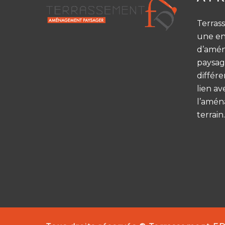
Terras
une en
d’amé
paysag
différe
lien av
l’amén
terrain.