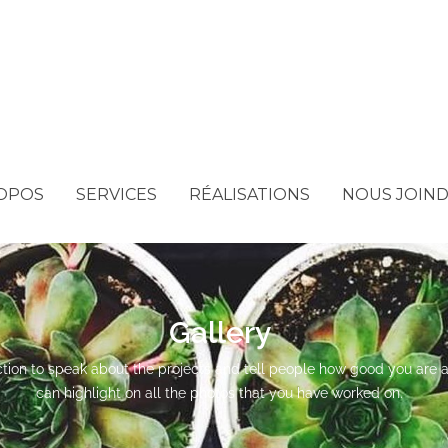
OPOS
SERVICES
RÉALISATIONS
NOUS JOIN
Gallery
ction to speak about the projects and tell people how good you are 
can highlight on all the photos that you have worked on.